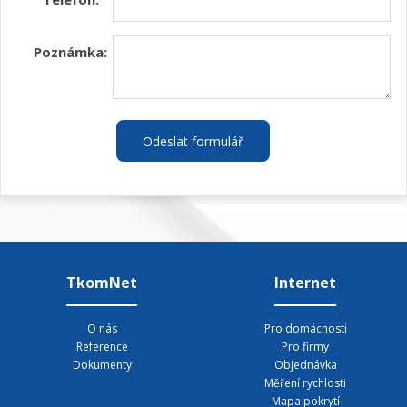
Poznámka:
Odeslat formulář
TkomNet
Internet
O nás
Pro domácnosti
Reference
Pro firmy
Dokumenty
Objednávka
Měření rychlosti
Mapa pokrytí