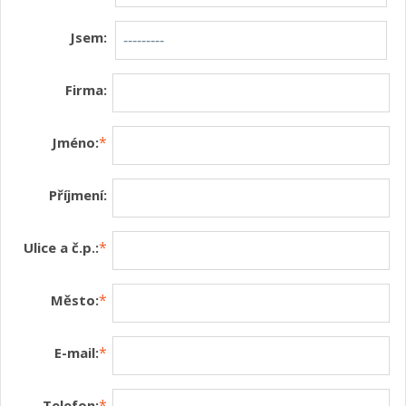
Jsem:
Firma:
*
Jméno:
Příjmení:
*
Ulice a č.p.:
*
Město:
*
E-mail:
*
Telefon: