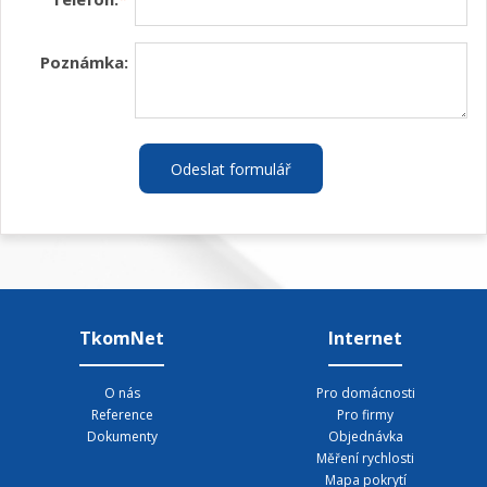
Poznámka:
Odeslat formulář
TkomNet
Internet
O nás
Pro domácnosti
Reference
Pro firmy
Dokumenty
Objednávka
Měření rychlosti
Mapa pokrytí