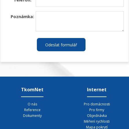
Poznámka:
Odeslat formulář
TkomNet
Internet
O nás
Pro domácnosti
Reference
Pro firmy
Dokumenty
Objednávka
Měření rychlosti
Mapa pokrytí