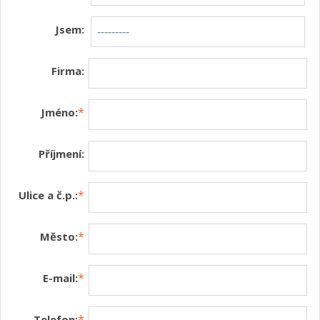
Jsem:
Firma:
*
Jméno:
Příjmení:
*
Ulice a č.p.:
*
Město:
*
E-mail:
*
Telefon: