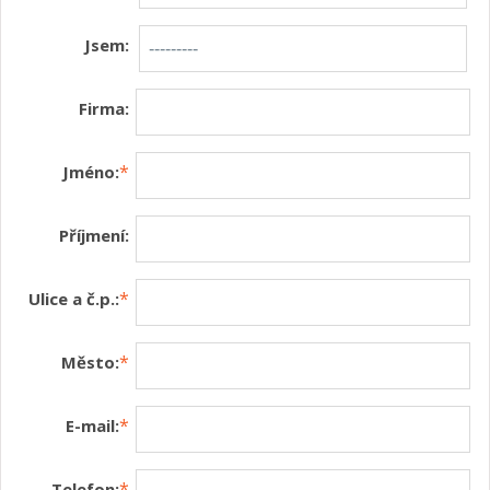
Jsem:
Firma:
*
Jméno:
Příjmení:
*
Ulice a č.p.:
*
Město:
*
E-mail:
*
Telefon: