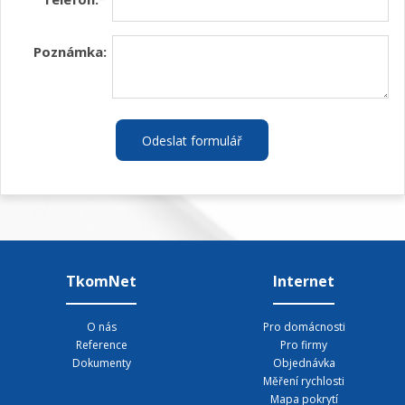
Poznámka:
Odeslat formulář
TkomNet
Internet
O nás
Pro domácnosti
Reference
Pro firmy
Dokumenty
Objednávka
Měření rychlosti
Mapa pokrytí